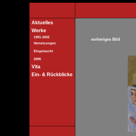
Aktuelles
Werke
1991-2002
vorheriges Bild
Vernetzungen
Eingetaucht
2006
Vita
Ein- & Rückblicke