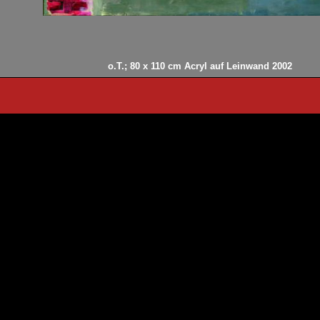
o.T.
; 80 x 110 cm Acryl auf Leinwand 2002