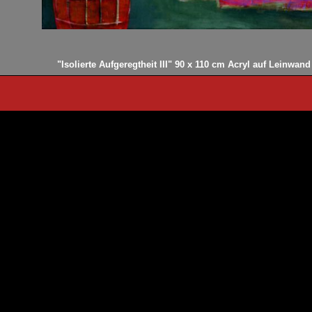
"Isolierte Aufgeregtheit III" 90 x 110 cm Acryl auf Leinwand