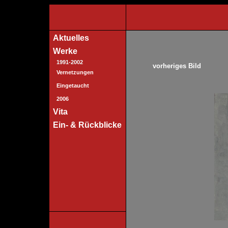
Aktuelles
Werke
1991-2002
vorheriges Bild
Vernetzungen
Eingetaucht
2006
Vita
Ein- & Rückblicke